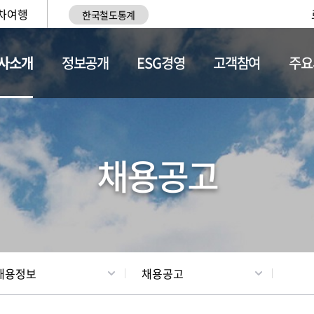
차여행
한국철도통계
사소개
정보공개
ESG경영
고객참여
주요
황
조직현황
채용정보
채용공고
채용정보
채용공고