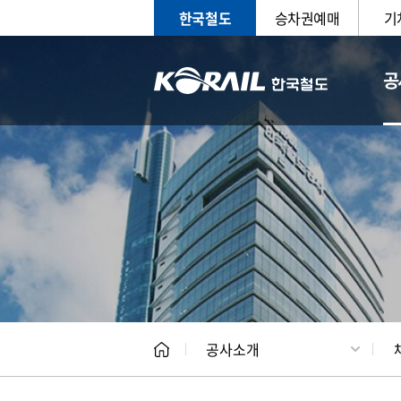
한국철도
승차권예매
기
공
CEO
일반현
공사소개