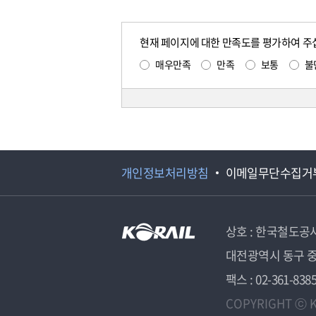
현재 페이지에 대한 만족도를 평가하여 주
매우만족
만족
보통
불
개인정보처리방침
이메일무단수집거
상호 : 한국철도공
대전광역시 동구 중
팩스 : 02-361-838
COPYRIGHT ⓒ K