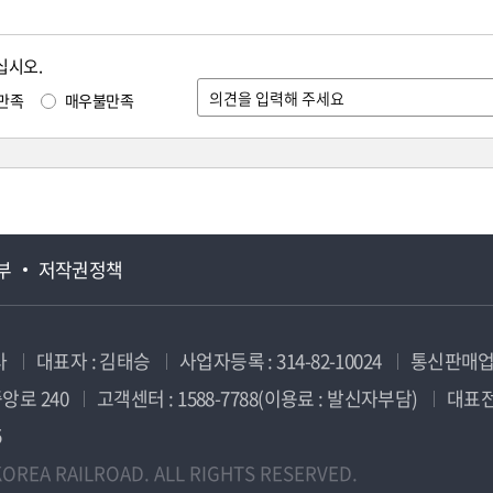
십시오.
만족
매우불만족
부
저작권정책
사
대표자 : 김태승
사업자등록 : 314-82-10024
통신판매업신
앙로 240
고객센터 : 1588-7788(이용료 : 발신자부담)
대표전화
5
OREA RAILROAD. ALL RIGHTS RESERVED.