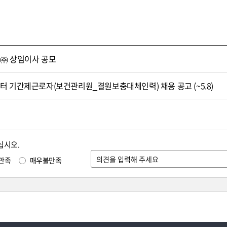
㈜ 상임이사 공모
 기간제근로자(보건관리원_결원보충대체인력) 채용 공고 (~5.8)
십시오.
만족
매우불만족