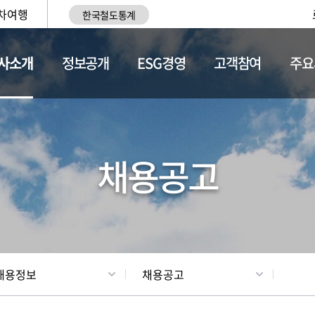
차여행
한국철도통계
사소개
정보공개
ESG경영
고객참여
주요
황
조직현황
채용정보
채용공고
채용정보
채용공고