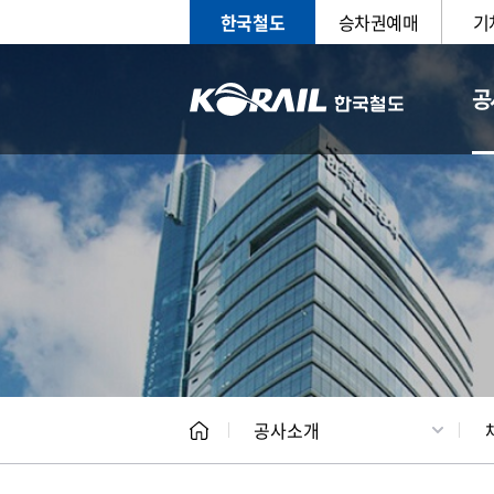
한국철도
승차권예매
기
공
CEO
일반현
공사소개