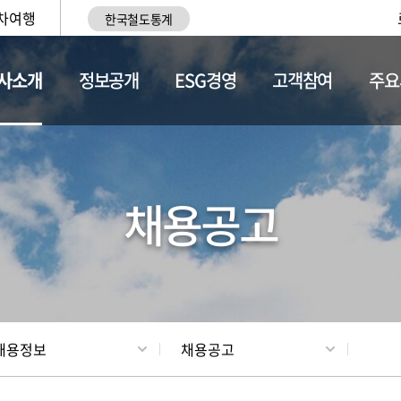
차여행
한국철도통계
사소개
정보공개
ESG경영
고객참여
주요
황
조직현황
채용정보
채용공고
채용정보
채용공고