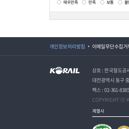
매우만족
만족
보통
불
개인정보처리방침
이메일무단수집거
상호 : 한국철도공
대전광역시 동구 중
팩스 : 02-361-838
COPYRIGHT ⓒ K
계열사