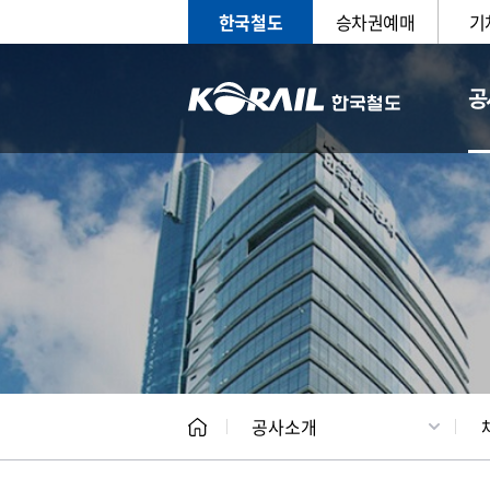
한국철도
승차권예매
기
공
CEO
일반현
공사소개