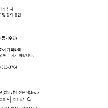
적격성 심사
표 및 질의 응답
또는 등기우편)
조하시기 바라며
의해 주시기 바랍니다.
615-3704
문(법무담당 전문직).hwp
로드
미리보기