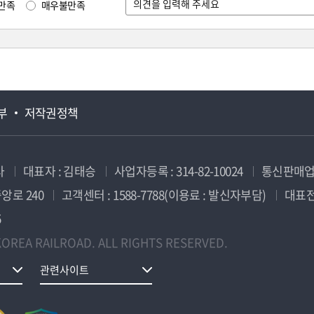
만족
매우불만족
부
저작권정책
사
대표자 : 김태승
사업자등록 : 314-82-10024
통신판매업신
앙로 240
고객센터 : 1588-7788(이용료 : 발신자부담)
대표전화
5
OREA RAILROAD. ALL RIGHTS RESERVED.
관련사이트