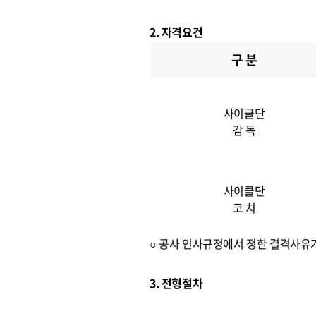
2. 자격요건
구 분
사이클단
감 독
사이클단
코 치
○ 공사 인사규정에서 정한 결격사유
3. 전형절차