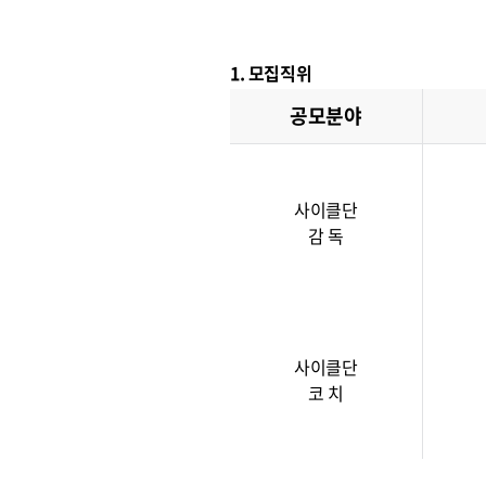
1. 모집직위
공모분야
사이클단
감 독
사이클단
코 치