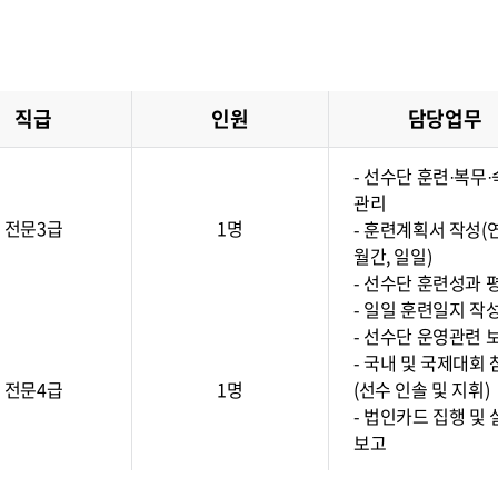
직급
인원
담당업무
- 선수단 훈련·복무
관리
전문3급
1명
- 훈련계획서 작성(
월간, 일일)
- 선수단 훈련성과 
- 일일 훈련일지 작
- 선수단 운영관련 
- 국내 및 국제대회 
전문4급
1명
(선수 인솔 및 지휘)
- 법인카드 집행 및 
보고