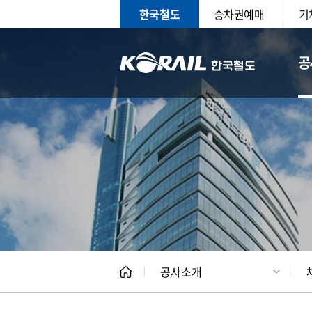
한국철도
승차권예매
기
공
CEO
일반현
공사소개