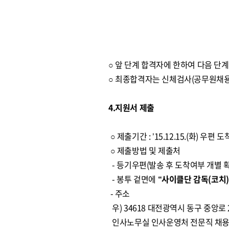
○ 앞 단계 합격자에 한하여 다음 단
○ 최종합격자는 신체검사(공무원채용
4.지원서 제출
○ 제출기간 : ’15.12.15.(화) 우편
○ 제출방법 및 제출처
- 등기우편(발송 후 도착여부 개별 확
- 봉투 겉면에
“사이클단 감독(코치
- 주소
우) 34618 대전광역시 동구 중앙로 
인사노무실 인사운영처 전문직 채용