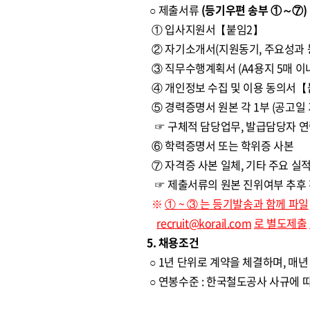
○ 제출서류
(등기우편 송부 ①～⑦)
① 입사지원서【붙임2】
② 자기소개서(지원동기, 주요성과 등
③ 직무수행계획서 (A4용지 5매 이
④ 개인정보 수집 및 이용 동의서【
⑤ 경력증명서 원본 각 1부 (공고일 
☞ 구체적 담당업무, 발급담당자 연락
⑥ 학력증명서 또는 학위증 사본
⑦ 자격증 사본 일체, 기타 주요 실
☞ 제출서류의 원본 진위여부 추후 
※
①
~
③
는 등기발송과 함께 파일
recruit@korail.com
로 별도제출
5. 채용조건
○ 1년 단위로 계약을 체결하며, 매
○ 연봉수준 : 한국철도공사 사규에 따