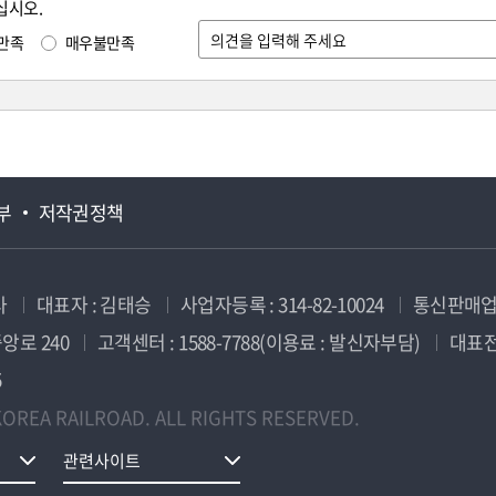
십시오.
만족
매우불만족
부
저작권정책
사
대표자 : 김태승
사업자등록 : 314-82-10024
통신판매업신
앙로 240
고객센터 : 1588-7788(이용료 : 발신자부담)
대표전화
5
OREA RAILROAD. ALL RIGHTS RESERVED.
관련사이트