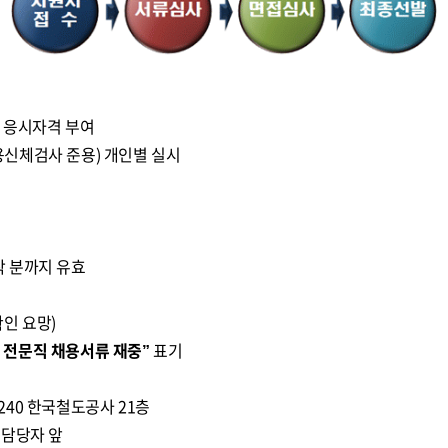
계 응시자격 부여
신체검사 준용) 개인별 실시
 도착 분까지 유효
인 요망)
) 전문직 채용서류 재중”
표기
240 한국철도공사 21층
담당자 앞