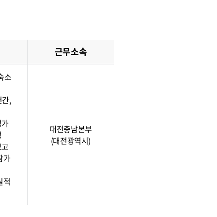
근무소속
·숙소
연간,
평가
대전충남본부
성
(대전광역시)
보고
참가
실적