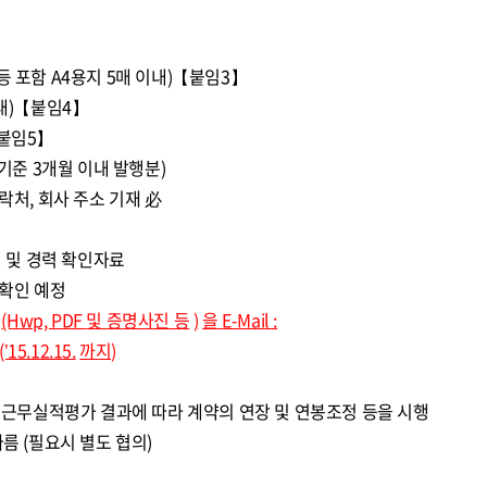
 포함 A4용지 5매 이내)【붙임3】
내)【붙임4】
붙임5】
기준 3개월 이내 발행분)
처, 회사 주소 기재 必
적 및 경력 확인자료
확인 예정
(Hwp, PDF
및 증명사진 등
)
을
E-Mail :
(’15.12.15.
까지)
년 근무실적평가 결과에 따라 계약의 연장 및 연봉조정 등을 시행
름 (필요시 별도 협의)