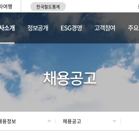
차여행
한국철도통계
사소개
정보공개
ESG경영
고객참여
주요
황
조직현황
채용정보
채용공고
채용정보
채용공고