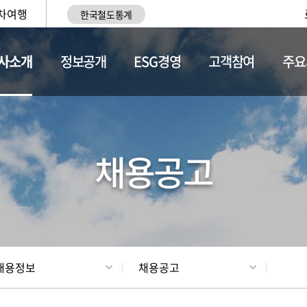
차여행
한국철도통계
사소개
정보공개
ESG경영
고객참여
주요
황
조직현황
채용정보
채용공고
채용정보
채용공고