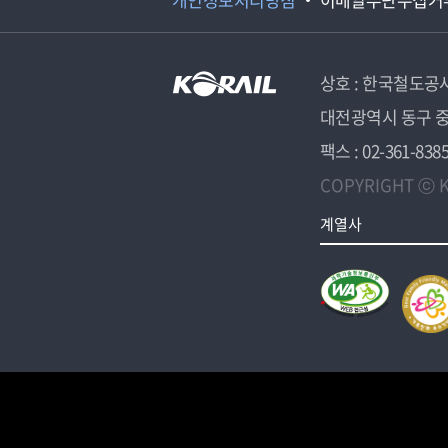
상호 : 한국철도공
대전광역시 동구 중
팩스 : 02-361-838
COPYRIGHT ⓒ K
계열사