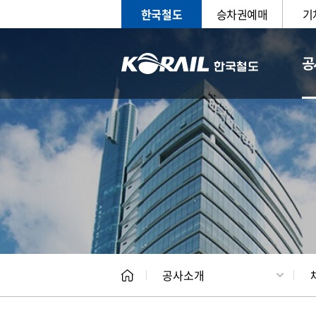
한국철도
승차권예매
기
공
CEO
일반현
공사소개