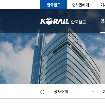
한국철도
승차권예매
기
공
CEO
일반현
공사소개