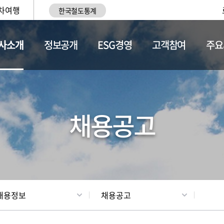
차여행
한국철도통계
사소개
정보공개
ESG경영
고객참여
주요
황
조직현황
채용정보
채용공고
채용정보
채용공고