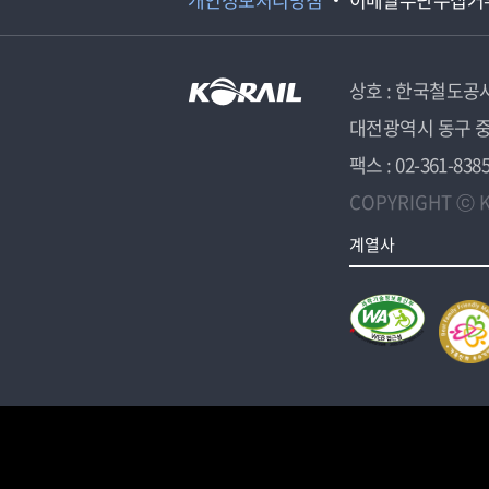
상호 : 한국철도공
대전광역시 동구 중
팩스 : 02-361-838
COPYRIGHT ⓒ K
계열사