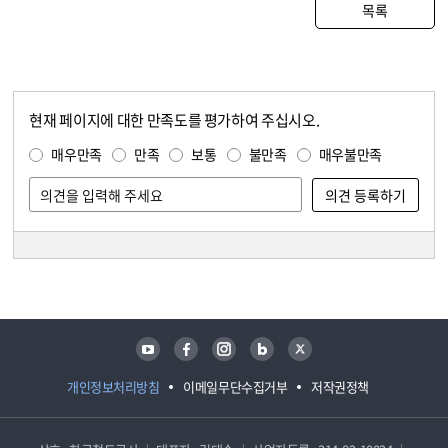
목록
현재 페이지에 대한 만족도를 평가하여 주십시오.
콘텐츠 만족도 조사
만족도 조사
매우만족
만족
보통
불만족
매우불만족
담당자 정보
담당자 정보
유튜브
페이스북
인스타그램
블로그
트위터
개인정보처리방침
이메일무단수집거부
저작권정책