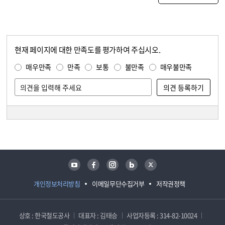
현재 페이지에 대한 만족도를 평가하여 주십시오.
콘텐츠 만족도 조사
만족도 조사
매우만족
만족
보통
불만족
매우불만족
담당자 정보
담당자 정보
유튜브
페이스북
인스타그램
블로그
트위터
개인정보처리방침
이메일무단수집거부
저작권정책
상호 : 한국철도공사
대표자 : 김태승
사업자등록 : 314-82-10024