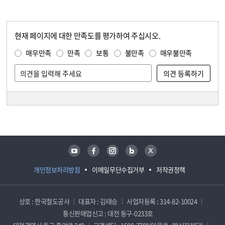
현재 페이지에 대한 만족도를 평가하여 주십시오.
콘텐츠 만족도 조사
만족도 조사
매우만족
만족
보통
불만족
매우불만족
담당자 정보
담당자 정보
유튜브
페이스북
인스타그램
블로그
트위터
개인정보처리방침
이메일무단수집거부
저작권정책
상호 : 한국철도공사
대표자 : 김태승
사업자등록 : 314-82-10024
통신판매업신고 : 대전 동구-0233호