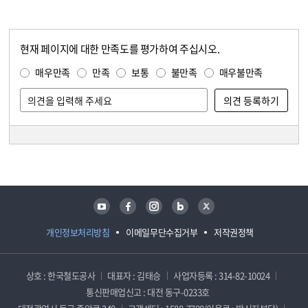
현재 페이지에 대한 만족도를 평가하여 주십시오.
콘텐츠 만족도 조사
만족도 조사
매우만족
만족
보통
불만족
매우불만족
담당자 정보
담당자 정보
유튜브
페이스북
인스타그램
블로그
트위터
개인정보처리방침
이메일무단수집거부
저작권정책
상호 : 한국철도공사
대표자 : 김태승
사업자등록 : 314-82-10024
통신판매업신고 : 대전 동구-0233호