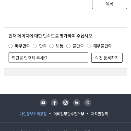
목록
현재 페이지에 대한 만족도를 평가하여 주십시오.
콘텐츠 만족도 조사
만족도 조사
매우만족
만족
보통
불만족
매우불만족
담당자 정보
담당자 정보
유튜브
페이스북
인스타그램
블로그
트위터
개인정보처리방침
이메일무단수집거부
저작권정책