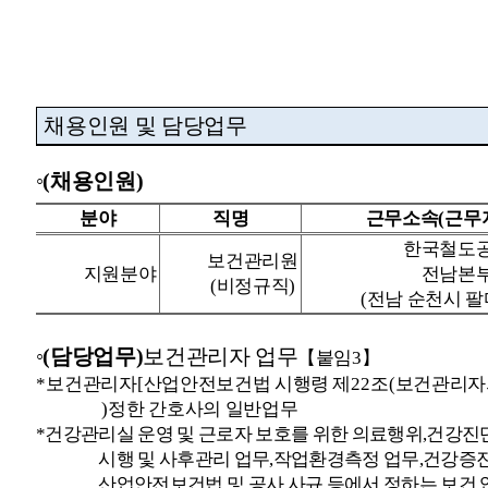
채용인원 및 담당업무
◦
(
채용인원
)
분야
직명
근무소속
(
근무
한국철도
보건관리원
지원분야
전남본
(
비정규직
)
(
전남 순천시 
◦
(
담당업무
)
보건관리자 업무
【
붙임
3
】
*
보건관리자
[
산업안전보건법 시행령 제
22
조
(
보건관리자
)
정한 간호사의 일반업무
*
건강관리실 운영 및 근로자 보호를 위한 의료행위
,
건강진
시행 및 사후관리 업무
,
작업환경측정 업무
,
건강증진
산업안전보건법 및 공사 사규 등에서 정하는 보건 