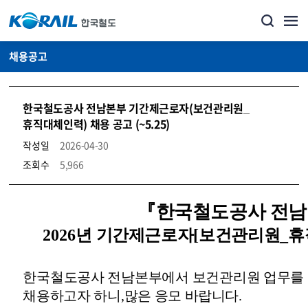
채용공고
한국철도공사 전남본부 기간제근로자(보건관리원_
휴직대체인력) 채용 공고 (~5.25)
작성일
2026-04-30
조회수
5,966
코레일소개_경영공시_채용공고 상세보기 – 내용, 파일, 담당자 연락처로 구성
『
한국철도공사 전
2026
년 기간제근로자
[
보건관리원
_
휴
한
국철도공사 전남본부에서 보건관리원 업무를
채용하고자 하니
,
많은 응모 바랍니다
.