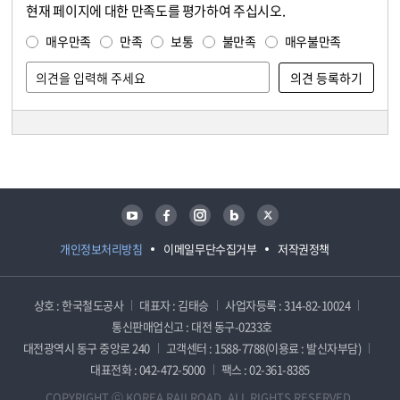
현재 페이지에 대한 만족도를 평가하여 주십시오.
콘텐츠 만족도 조사
만족도 조사
매우만족
만족
보통
불만족
매우불만족
담당자 정보
담당자 정보
유튜브
페이스북
인스타그램
블로그
트위터
개인정보처리방침
이메일무단수집거부
저작권정책
상호 : 한국철도공사
대표자 : 김태승
사업자등록 : 314-82-10024
통신판매업신고 : 대전 동구-0233호
대전광역시 동구 중앙로 240
고객센터 : 1588-7788(이용료 : 발신자부담)
대표전화 : 042-472-5000
팩스 : 02-361-8385
COPYRIGHT ⓒ KOREA RAILROAD. ALL RIGHTS RESERVED.