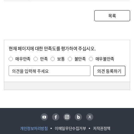
목록
현재 페이지에 대한 만족도를 평가하여 주십시오.
콘텐츠 만족도 조사
만족도 조사
매우만족
만족
보통
불만족
매우불만족
담당자 정보
담당자 정보
유튜브
페이스북
인스타그램
블로그
트위터
개인정보처리방침
이메일무단수집거부
저작권정책