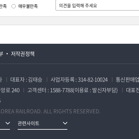
만족
매우불만족
부
저작권정책
사
대표자 : 김태승
사업자등록 : 314-82-10024
통신판매업신
앙로 240
고객센터 : 1588-7788(이용료 : 발신자부담)
대표전화
5
OREA RAILROAD. ALL RIGHTS RESERVED.
관련사이트