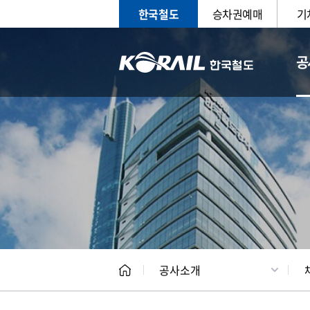
한국철도
승차권예매
기
공
CEO
일반현
공사소개