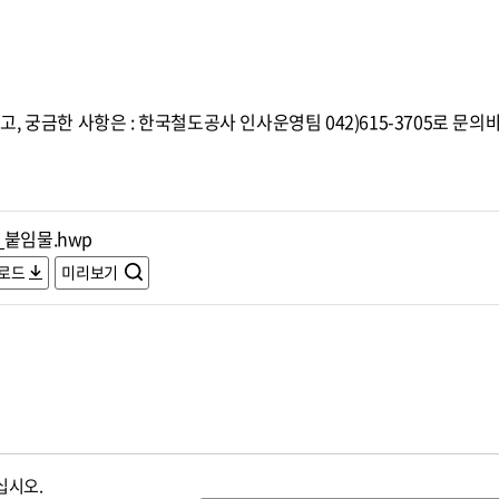
 궁금한 사항은 : 한국철도공사 인사운영팀 042)615-3705로 문의
_붙임물.hwp
로드
미리보기
십시오.