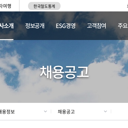
차여행
한국철도통계
사소개
정보공개
ESG경영
고객참여
주요
황
조직현황
채용정보
채용공고
채용정보
채용공고