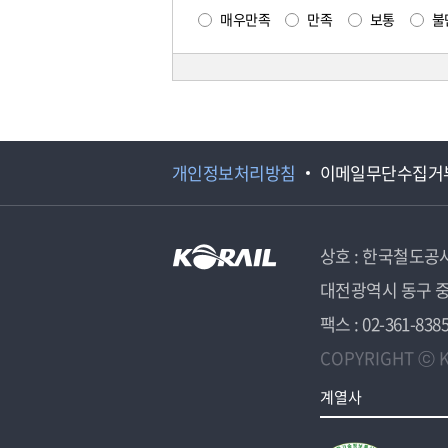
매우만족
만족
보통
불
개인정보처리방침
이메일무단수집거
상호 : 한국철도공
대전광역시 동구 중
팩스 : 02-361-838
COPYRIGHT ⓒ K
계열사