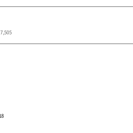
17,505
18