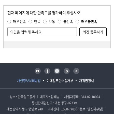
현재 페이지에 대한 만족도를 평가하여 주십시오.
콘텐츠 만족도 조사
만족도 조사
매우만족
만족
보통
불만족
매우불만족
담당자 정보
담당자 정보
유튜브
페이스북
인스타그램
블로그
트위터
개인정보처리방침
이메일무단수집거부
저작권정책
상호 : 한국철도공사
대표자 : 김태승
사업자등록 : 314-82-10024
통신판매업신고 : 대전 동구-0233호
대전광역시 동구 중앙로 240
고객센터 : 1588-7788(이용료 : 발신자부담)