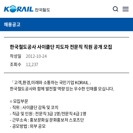
채용공고
한국철도공사 사이클단 지도자 전문직 직원 공개 모집
작성일
2012-10-24
조회수
12,237
코레일소개_경영공시_채용공고 상세보기 – 내용, 파일, 담당자 연락처로 구성
「고객,환경,미래와 소통하는 국민기업 KORAIL」
한국철도공사와 함께 발전할 역량 있는 우수한 인재를 모십니다.
○ 모집부문
- 직위 : 사이클단 감독 및 코치
- 직급 및 인원 : 전문직 3급 1명/전문직 4급 1명
- 근무소속 : 홍보문화실 문화홍보처 스포츠단
- 공모방법 : 외부 공모