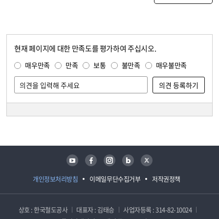
현재 페이지에 대한 만족도를 평가하여 주십시오.
콘텐츠 만족도 조사
만족도 조사
매우만족
만족
보통
불만족
매우불만족
담당자 정보
담당자 정보
유튜브
페이스북
인스타그램
블로그
트위터
개인정보처리방침
이메일무단수집거부
저작권정책
상호 : 한국철도공사
대표자 : 김태승
사업자등록 : 314-82-10024