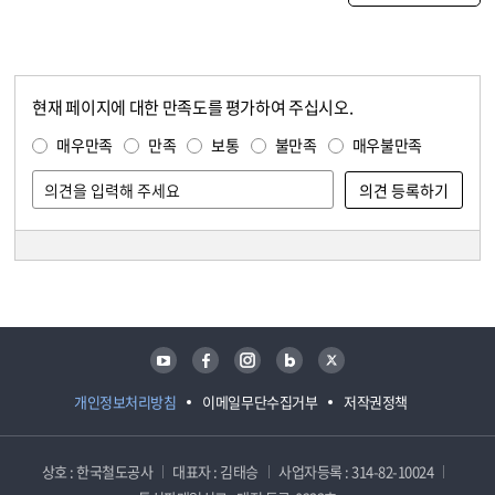
현재 페이지에 대한 만족도를 평가하여 주십시오.
콘텐츠 만족도 조사
만족도 조사
매우만족
만족
보통
불만족
매우불만족
담당자 정보
담당자 정보
유튜브
페이스북
인스타그램
블로그
트위터
개인정보처리방침
이메일무단수집거부
저작권정책
상호 : 한국철도공사
대표자 : 김태승
사업자등록 : 314-82-10024