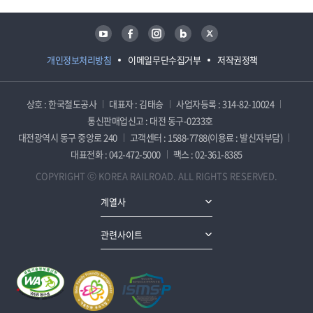
유튜브
페이스북
인스타그램
블로그
트위터
개인정보처리방침
이메일무단수집거부
저작권정책
상호 : 한국철도공사
대표자 : 김태승
사업자등록 : 314-82-10024
통신판매업신고 : 대전 동구-0233호
대전광역시 동구 중앙로 240
고객센터 : 1588-7788(이용료 : 발신자부담)
대표전화 : 042-472-5000
팩스 : 02-361-8385
COPYRIGHT ⓒ KOREA RAILROAD. ALL RIGHTS RESERVED.
계열사
관련사이트