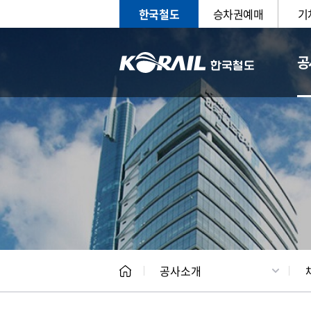
한국철도
승차권예매
기
공
CEO
일반현
공사소개