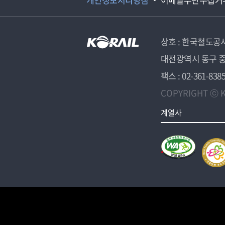
상호 : 한국철도공
대전광역시 동구 중
팩스 : 02-361-838
COPYRIGHT ⓒ K
계열사