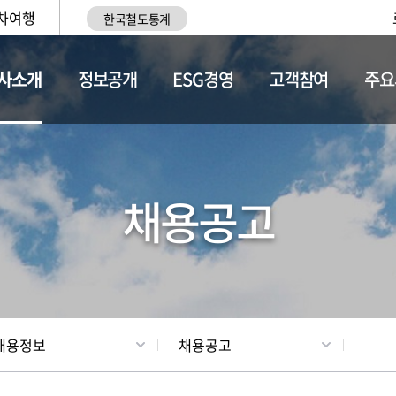
차여행
한국철도통계
사소개
정보공개
ESG경영
고객참여
주요
황
조직현황
채용정보
채용공고
채용정보
채용공고