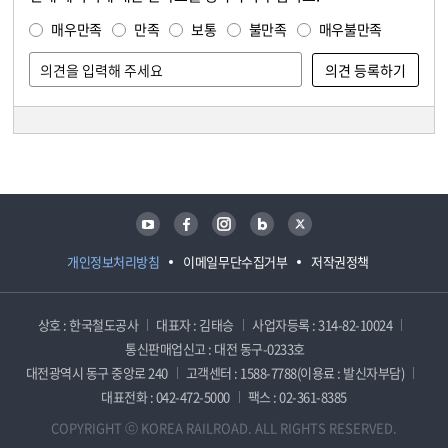
만족도 조사
매우만족
만족
보통
불만족
매우불만족
담당자 정보
담당자 정보
유튜브
페이스북
인스타그램
블로그
트위터
개인정보처리방침
이메일무단수집거부
저작권정책
상호 : 한국철도공사
대표자 : 김태승
사업자등록 : 314-82-10024
통신판매업신고 : 대전 동구-0233호
대전광역시 동구 중앙로 240
고객센터 : 1588-7788(이용료 : 발신자부담)
대표전화 : 042-472-5000
팩스 : 02-361-8385
COPYRIGHT ⓒ KOREA RAILROAD. ALL RIGHTS RESERVED.