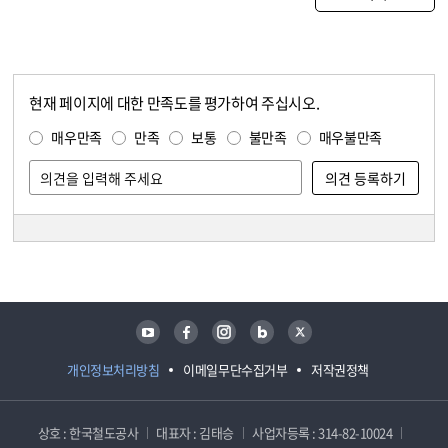
현재 페이지에 대한 만족도를 평가하여 주십시오.
콘텐츠 만족도 조사
만족도 조사
매우만족
만족
보통
불만족
매우불만족
담당자 정보
담당자 정보
유튜브
페이스북
인스타그램
블로그
트위터
개인정보처리방침
이메일무단수집거부
저작권정책
상호 : 한국철도공사
대표자 : 김태승
사업자등록 : 314-82-10024