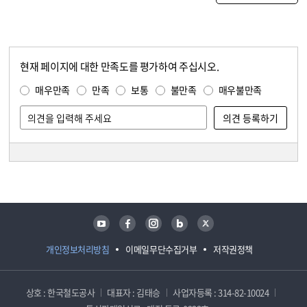
현재 페이지에 대한 만족도를 평가하여 주십시오.
콘텐츠 만족도 조사
만족도 조사
매우만족
만족
보통
불만족
매우불만족
담당자 정보
담당자 정보
유튜브
페이스북
인스타그램
블로그
트위터
개인정보처리방침
이메일무단수집거부
저작권정책
상호 : 한국철도공사
대표자 : 김태승
사업자등록 : 314-82-10024