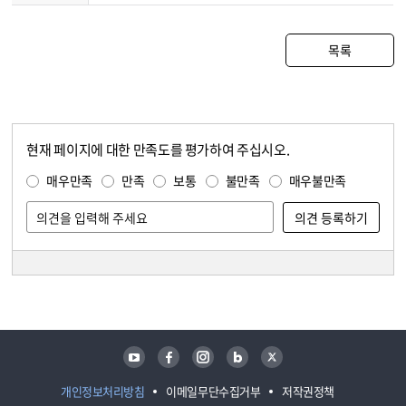
목록
현재 페이지에 대한 만족도를 평가하여 주십시오.
콘텐츠 만족도 조사
만족도 조사
매우만족
만족
보통
불만족
매우불만족
담당자 정보
담당자 정보
유튜브
페이스북
인스타그램
블로그
트위터
개인정보처리방침
이메일무단수집거부
저작권정책