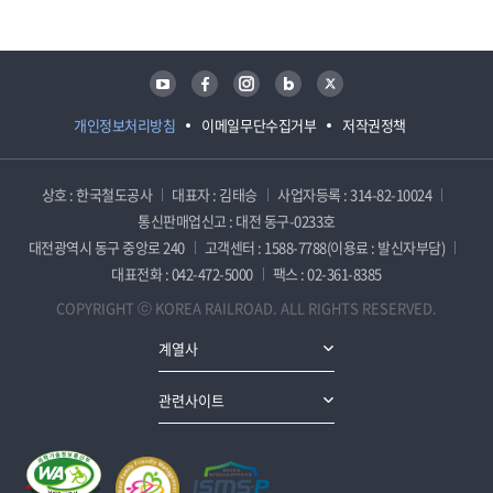
유튜브
페이스북
인스타그램
블로그
트위터
개인정보처리방침
이메일무단수집거부
저작권정책
상호 : 한국철도공사
대표자 : 김태승
사업자등록 : 314-82-10024
통신판매업신고 : 대전 동구-0233호
대전광역시 동구 중앙로 240
고객센터 : 1588-7788(이용료 : 발신자부담)
대표전화 : 042-472-5000
팩스 : 02-361-8385
COPYRIGHT ⓒ KOREA RAILROAD. ALL RIGHTS RESERVED.
계열사
관련사이트