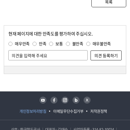
목록
현재 페이지에 대한 만족도를 평가하여 주십시오.
콘텐츠 만족도 조사
만족도 조사
매우만족
만족
보통
불만족
매우불만족
담당자 정보
담당자 정보
유튜브
페이스북
인스타그램
블로그
트위터
개인정보처리방침
이메일무단수집거부
저작권정책
상호 : 한국철도공사
대표자 : 김태승
사업자등록 : 314-82-10024