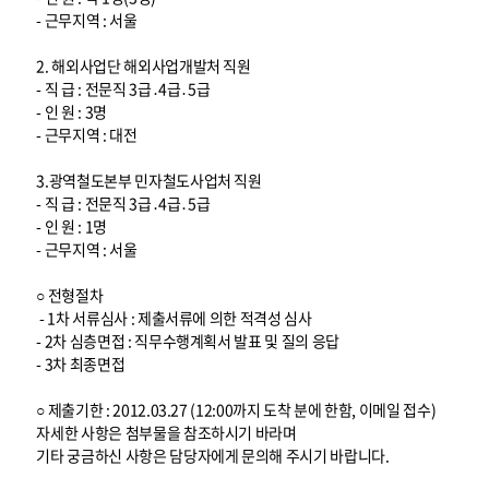
- 근무지역 : 서울
2. 해외사업단 해외사업개발처 직원
- 직 급 : 전문직 3급․4급․5급
- 인 원 : 3명
- 근무지역 : 대전
3.광역철도본부 민자철도사업처 직원
- 직 급 : 전문직 3급․4급․5급
- 인 원 : 1명
- 근무지역 : 서울
○ 전형절차
- 1차 서류심사 : 제출서류에 의한 적격성 심사
- 2차 심층면접 : 직무수행계획서 발표 및 질의 응답
- 3차 최종면접
○ 제출기한 : 2012.03.27 (12:00까지 도착 분에 한함, 이메일 접수)
자세한 사항은 첨부물을 참조하시기 바라며
기타 궁금하신 사항은 담당자에게 문의해 주시기 바랍니다.