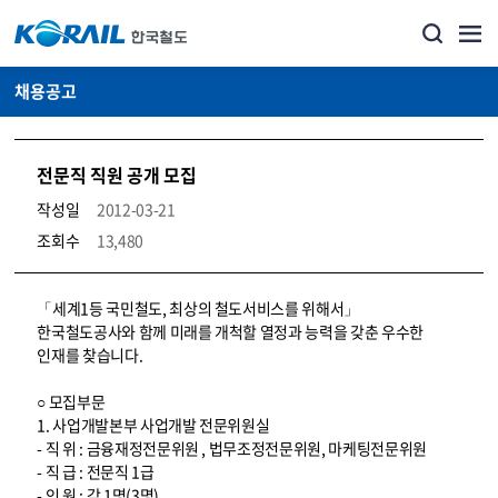
채용공고
전문직 직원 공개 모집
작성일
2012-03-21
조회수
13,480
코레일소개_경영공시_채용공고 상세보기 – 내용, 파일, 담당자 연락처로 구성
「세계1등 국민철도, 최상의 철도서비스를 위해서」
한국철도공사와 함께 미래를 개척할 열정과 능력을 갖춘 우수한
인재를 찾습니다.
○ 모집부문
1. 사업개발본부 사업개발 전문위원실
- 직 위 : 금융재정전문위원 , 법무조정전문위원, 마케팅전문위원
- 직 급 : 전문직 1급
- 인 원 : 각 1명(3명)