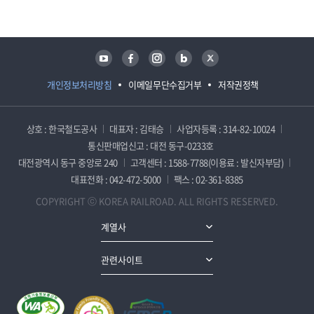
유튜브
페이스북
인스타그램
블로그
트위터
개인정보처리방침
이메일무단수집거부
저작권정책
상호 : 한국철도공사
대표자 : 김태승
사업자등록 : 314-82-10024
통신판매업신고 : 대전 동구-0233호
대전광역시 동구 중앙로 240
고객센터 : 1588-7788(이용료 : 발신자부담)
대표전화 : 042-472-5000
팩스 : 02-361-8385
COPYRIGHT ⓒ KOREA RAILROAD. ALL RIGHTS RESERVED.
계열사
관련사이트