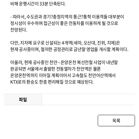
비해 운행시간이 33분 단축된다.
- 따라서, 수도권과 경기?충청지역의 통근?통학 이용객들 대부분이
정시성이 우수하며 접근성이 좋은 전동차를 이용하게 될 것으로
전망된다.
다만, 지자체 요구로 신설되는 4개역(세마, 오산대, 진위, 지제)은
현재 공사중이며, 철저한 공정관리로 금년말 영업을 개시할 계획이다.
아울러, 현재 공사중인 천안∼온양온천 복선전철 사업이 내년말
완공되면 서울에서 출발한 전동열차가 천안역은 물론
온양온천역까지 이어질 계획이어서 고속철도 천안아산역에서
KTX로의 환승도 한층 편리해질 것으로 예상된다.
파일
목록