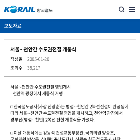
보도자료
서울∼천안간 수도권전철 개통식
작성일
2005-01-20
조회수
38,217
뉴스·홍보_보도자료 상세보기 – 내용, 파일, 담당자 연락처로 구성
서울∼천안간 수도권전철 영업개시
- 천안역 광장에서 개통식 거행 -
□ 한국철도공사(사장 신광순)는 병점∼천안간 2복선전철이 완공됨에
따라 서울∼천안간 수도권전철 영업을 개시하고, 천안역 광장에서
경부선(병점∼천안) 2복선 전철 개통식을 가졌다.
□ 이날 개통식에는 강동석 건설교통부장관, 국회의원 양승조,
국회의원 박상돈, 심대평 충남도지사, 신광순 한국철도공사 사장,