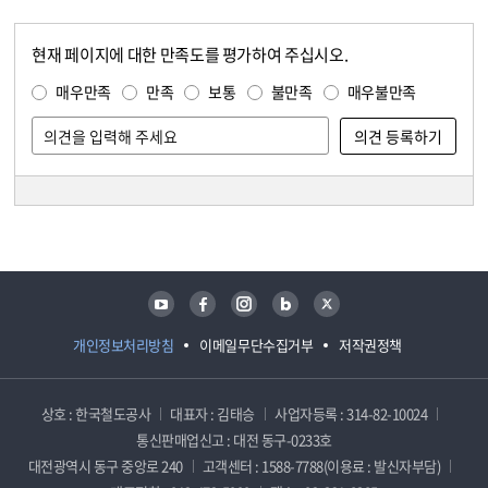
현재 페이지에 대한 만족도를 평가하여 주십시오.
콘텐츠 만족도 조사
만족도 조사
매우만족
만족
보통
불만족
매우불만족
담당자 정보
담당자 정보
유튜브
페이스북
인스타그램
블로그
트위터
개인정보처리방침
이메일무단수집거부
저작권정책
상호 : 한국철도공사
대표자 : 김태승
사업자등록 : 314-82-10024
통신판매업신고 : 대전 동구-0233호
대전광역시 동구 중앙로 240
고객센터 : 1588-7788(이용료 : 발신자부담)