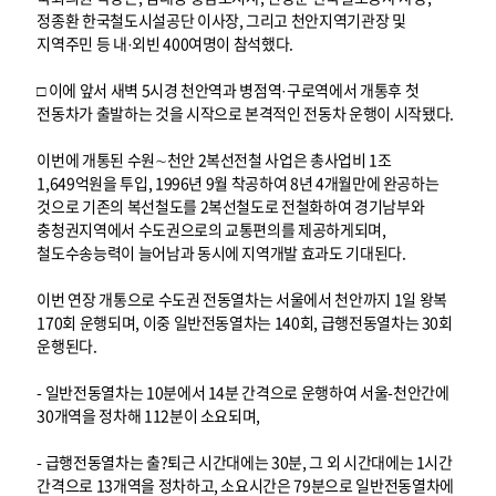
정종환 한국철도시설공단 이사장, 그리고 천안지역기관장 및
지역주민 등 내·외빈 400여명이 참석했다.
□ 이에 앞서 새벽 5시경 천안역과 병점역·구로역에서 개통후 첫
전동차가 출발하는 것을 시작으로 본격적인 전동차 운행이 시작됐다.
이번에 개통된 수원∼천안 2복선전철 사업은 총사업비 1조
1,649억원을 투입, 1996년 9월 착공하여 8년 4개월만에 완공하는
것으로 기존의 복선철도를 2복선철도로 전철화하여 경기남부와
충청권지역에서 수도권으로의 교통편의를 제공하게되며,
철도수송능력이 늘어남과 동시에 지역개발 효과도 기대된다.
이번 연장 개통으로 수도권 전동열차는 서울에서 천안까지 1일 왕복
170회 운행되며, 이중 일반전동열차는 140회, 급행전동열차는 30회
운행된다.
- 일반전동열차는 10분에서 14분 간격으로 운행하여 서울-천안간에
30개역을 정차해 112분이 소요되며,
- 급행전동열차는 출?퇴근 시간대에는 30분, 그 외 시간대에는 1시간
간격으로 13개역을 정차하고, 소요시간은 79분으로 일반전동열차에