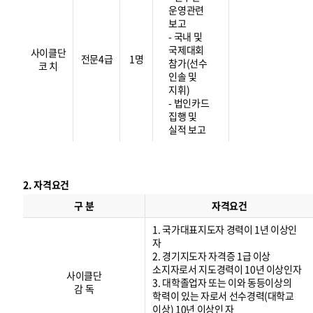
운영관련
보고
- 국내 및
국제대회
사이클단
전문4급
1명
참가(선수
코 치
인솔 및
지휘)
- 법인카드
집행 및
실적 보고
2. 자격요건
자
격
구 분
자격요건
요
건
1. 국가대표지도자 경력이 1년 이상인
자
2. 경기지도자 자격증 1급 이상
소지자로서 지도경력이 10년 이상인자
사이클단
3. 대학졸업자 또는 이와 동등이상의
감 독
학력이 있는 자로서 선수경력(대학교
이상) 10년 이상인 자