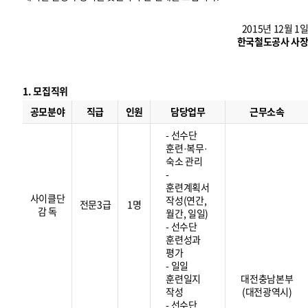
2015년 12월 1
한국철도공사 사
1. 모집직위
모
집
공모분야
직급
인원
담당업무
근무소속
직
위
- 선수단
훈련·복무·
숙소 관리
-
훈련계획서
사이클단
작성(연간,
전문3급
1명
감 독
월간, 일일)
- 선수단
훈련성과
평가
- 일일
훈련일지
대전충남본부
작성
(대전광역시)
- 선수단