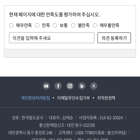
현재 페이지에 대한 만족도를 평가하여 주십시오.
콘텐츠 만족도 조사
만족도 조사
매우만족
만족
보통
불만족
매우불만족
담당자 정보
담당자 정보
유튜브
페이스북
인스타그램
블로그
트위터
개인정보처리방침
이메일무단수집거부
저작권정책
상호 : 한국철도공사
대표자 : 김태승
사업자등록 : 314-82-10024
통신판매업신고 : 대전 동구-0233호
대전광역시 동구 중앙로 240
고객센터 : 1588-7788(이용료 : 발신자부담)
대표전화 : 042-472-5000
팩스 : 02-361-8385