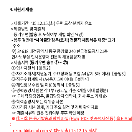
4.지원서 제출
○ 제출기간 : ’15.12.15.(화) 우편 도착 분까지 유효
○ 제출방법 및 제출처
- 등기우편(발송 후 도착여부 개별 확인 요망)
- 봉투 겉면에
“사이클단 감독(코치) 전문직 채용서류 재중”
표기
- 주소
우) 34618 대전광역시 동구 중앙로 240 한국철도공사 21층
인사노무실 인사운영처 전문직 채용담당자 앞
○ 제출서류
(등기우편 송부 ①～⑦)
① 입사지원서【붙임2】
② 자기소개서(지원동기, 주요성과 등 포함 A4용지 5매 이내)【붙임3】
③ 직무수행계획서 (A4용지 5매 이내)【붙임4】
④ 개인정보 수집 및 이용 동의서【붙임5】
⑤ 경력증명서 원본 각 1부 (공고일 기준 3개월 이내 발행분)
☞ 구체적 담당업무, 발급담당자 연락처, 회사 주소 기재 必
⑥ 학력증명서 또는 학위증 사본
⑦ 자격증 사본 일체, 기타 주요 실적 및 경력 확인자료
☞ 제출서류의 원본 진위여부 추후 확인 예정
※
①
~
③
는 등기발송과 함께 파일
(Hwp, PDF
및 증명사진 등
)
을
E-Mail
:
recruit@korail.com
로 별도제출
(’15.12.15.
까지)