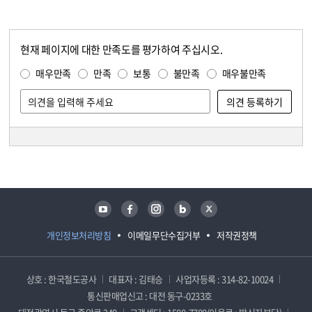
현재 페이지에 대한 만족도를 평가하여 주십시오.
콘텐츠 만족도 조사
만족도 조사
매우만족
만족
보통
불만족
매우불만족
담당자 정보
담당자 정보
유튜브
페이스북
인스타그램
블로그
트위터
개인정보처리방침
이메일무단수집거부
저작권정책
상호 : 한국철도공사
대표자 : 김태승
사업자등록 : 314-82-10024
통신판매업신고 : 대전 동구-0233호