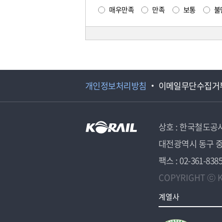
매우만족
만족
보통
불
개인정보처리방침
이메일무단수집거
상호 : 한국철도공
대전광역시 동구 중
팩스 : 02-361-838
COPYRIGHT ⓒ K
계열사