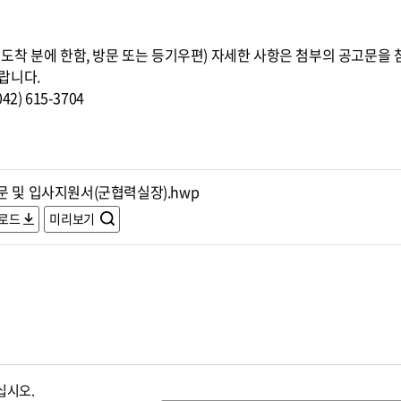
8:00까지 도착 분에 한함, 방문 또는 등기우편) 자세한 사항은 첨부의 공고
랍니다.
) 615-3704
문 및 입사지원서(군협력실장).hwp
로드
미리보기
십시오.