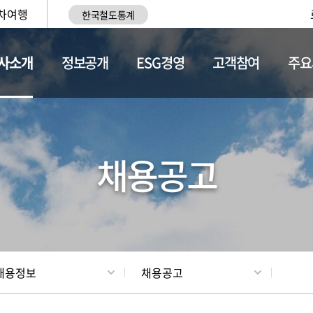
차여행
한국철도통계
사소개
정보공개
ESG경영
고객참여
주요
황
조직현황
채용정보
채용공고
채용정보
채용공고