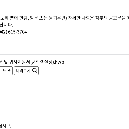
8:00까지 도착 분에 한함, 방문 또는 등기우편) 자세한 사항은 첨부의 공고
랍니다.
) 615-3704
문 및 입사지원서(군협력실장).hwp
로드
미리보기
십시오.