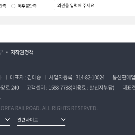
만족
매우불만족
부
저작권정책
사
대표자 : 김태승
사업자등록 : 314-82-10024
통신판매업신
앙로 240
고객센터 : 1588-7788(이용료 : 발신자부담)
대표전화
5
OREA RAILROAD. ALL RIGHTS RESERVED.
관련사이트