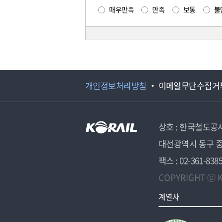
매우만족
만족
보통
불
개인정보처리방침
이메일무단수집거
상호 : 한국철도공
대전광역시 동구 중
팩스 : 02-361-838
COPYRIGHT ⓒ K
계열사