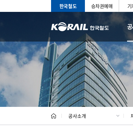
한국철도
승차권예매
기
공
CEO
일반현
공사소개