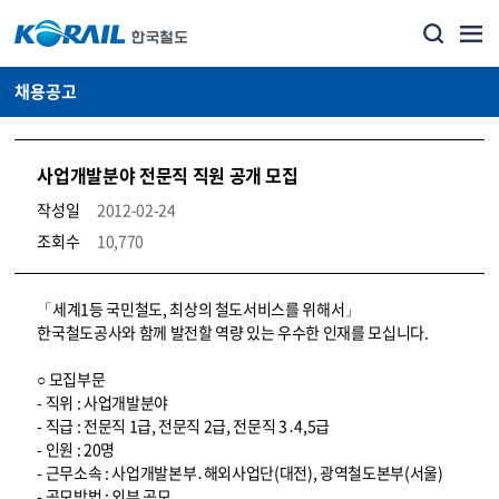
채용공고
사업개발분야 전문직 직원 공개 모집
작성일
2012-02-24
조회수
10,770
코레일소개_경영공시_채용공고 상세보기 – 내용, 파일, 담당자 연락처로 구성
「세계1등 국민철도, 최상의 철도서비스를 위해서」
한국철도공사와 함께 발전할 역량 있는 우수한 인재를 모십니다.
○ 모집부문
- 직위 : 사업개발분야
- 직급 : 전문직 1급, 전문직 2급, 전문직 3․4,5급
- 인원 : 20명
- 근무소속 : 사업개발본부․해외사업단(대전), 광역철도본부(서울)
- 공모방법 : 외부 공모