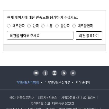
현재 페이지에 대한 만족도를 평가하여 주십시오.
콘텐츠 만족도 조사
만족도 조사
매우만족
만족
보통
불만족
매우불만족
담당자 정보
담당자 정보
유튜브
페이스북
인스타그램
블로그
트위터
개인정보처리방침
이메일무단수집거부
저작권정책
상호 : 한국철도공사
대표자 : 김태승
사업자등록 : 314-82-10024
통신판매업신고 : 대전 동구-0233호