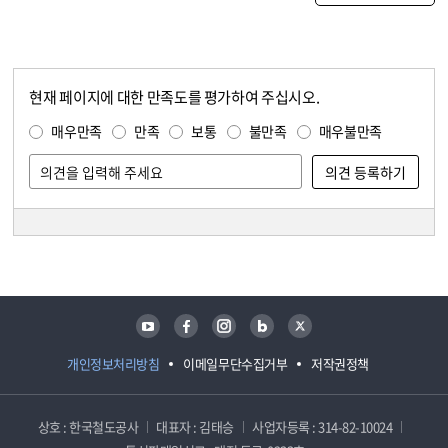
현재 페이지에 대한 만족도를 평가하여 주십시오.
콘텐츠 만족도 조사
만족도 조사
매우만족
만족
보통
불만족
매우불만족
담당자 정보
담당자 정보
유튜브
페이스북
인스타그램
블로그
트위터
개인정보처리방침
이메일무단수집거부
저작권정책
상호 : 한국철도공사
대표자 : 김태승
사업자등록 : 314-82-10024