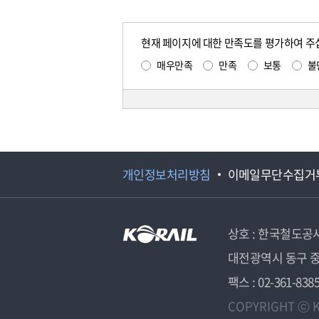
현재 페이지에 대한 만족도를 평가하여 주
매우만족
만족
보통
불
개인정보처리방침
이메일무단수집거
상호 : 한국철도공
대전광역시 동구 중
팩스 : 02-361-838
COPYRIGHT ⓒ K