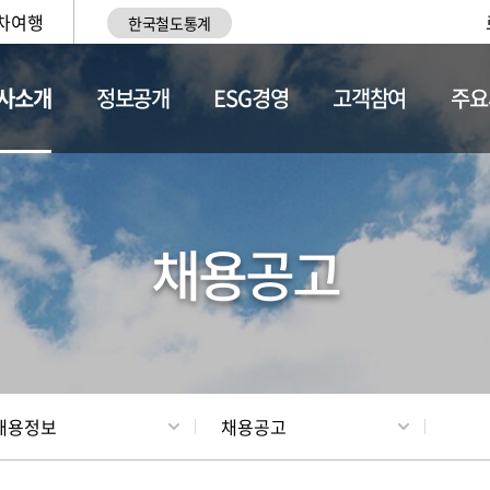
차여행
한국철도통계
사소개
정보공개
ESG경영
고객참여
주요
황
조직현황
채용정보
채용공고
채용정보
채용공고