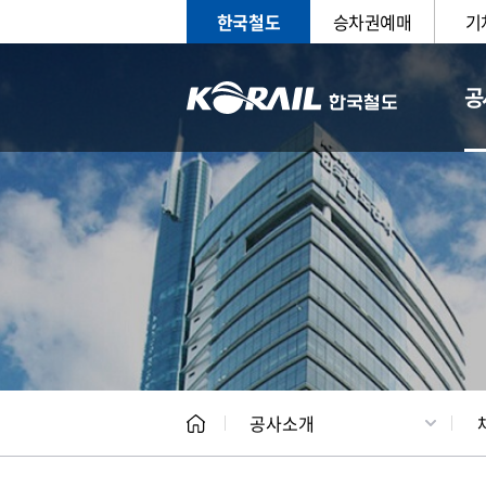
한국철도
승차권예매
기
공
CEO
일반현
공사소개