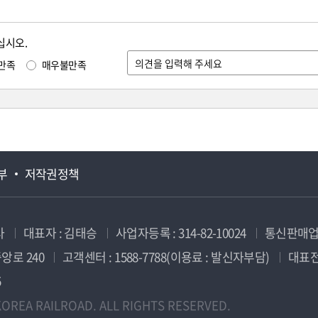
십시오.
만족
매우불만족
부
저작권정책
사
대표자 : 김태승
사업자등록 : 314-82-10024
통신판매업신
앙로 240
고객센터 : 1588-7788(이용료 : 발신자부담)
대표전화
5
OREA RAILROAD. ALL RIGHTS RESERVED.