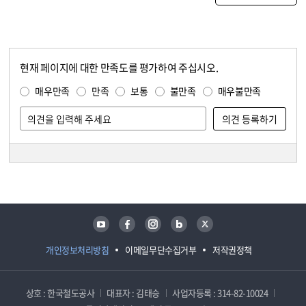
현재 페이지에 대한 만족도를 평가하여 주십시오.
콘텐츠 만족도 조사
만족도 조사
매우만족
만족
보통
불만족
매우불만족
담당자 정보
담당자 정보
유튜브
페이스북
인스타그램
블로그
트위터
개인정보처리방침
이메일무단수집거부
저작권정책
상호 : 한국철도공사
대표자 : 김태승
사업자등록 : 314-82-10024