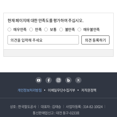
현재 페이지에 대한 만족도를 평가하여 주십시오.
콘텐츠 만족도 조사
만족도 조사
매우만족
만족
보통
불만족
매우불만족
담당자 정보
담당자 정보
유튜브
페이스북
인스타그램
블로그
트위터
개인정보처리방침
이메일무단수집거부
저작권정책
상호 : 한국철도공사
대표자 : 김태승
사업자등록 : 314-82-10024
통신판매업신고 : 대전 동구-0233호