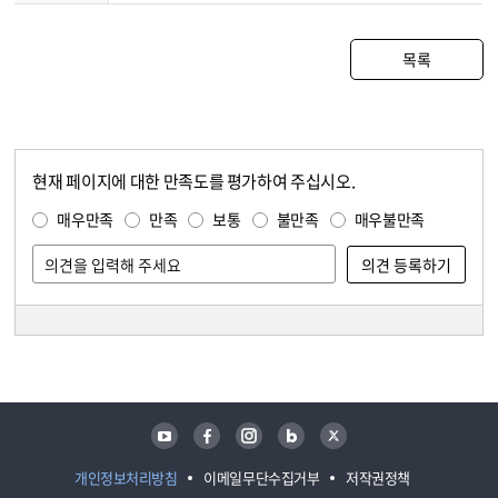
목록
현재 페이지에 대한 만족도를 평가하여 주십시오.
콘텐츠 만족도 조사
만족도 조사
매우만족
만족
보통
불만족
매우불만족
담당자 정보
담당자 정보
유튜브
페이스북
인스타그램
블로그
트위터
개인정보처리방침
이메일무단수집거부
저작권정책