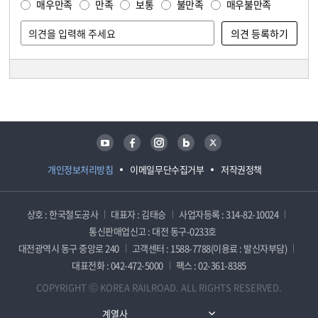
매우만족
만족
보통
불만족
매우불만족
담당자 정보
담당자 정보
유튜브
페이스북
인스타그램
블로그
트위터
개인정보처리방침
이메일무단수집거부
저작권정책
상호 : 한국철도공사
대표자 : 김태승
사업자등록 : 314-82-10024
통신판매업신고 : 대전 동구-0233호
대전광역시 동구 중앙로 240
고객센터 : 1588-7788(이용료 : 발신자부담)
대표전화 : 042-472-5000
팩스 : 02-361-8385
COPYRIGHT ⓒ KOREA RAILROAD. ALL RIGHTS RESERVED.
계열사