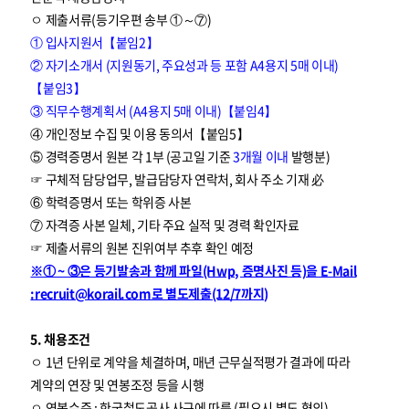
ㅇ 제출서류(등기우편 송부 ①～⑦)
① 입사지원서【붙임2】
② 자기소개서 (지원동기, 주요성과 등 포함 A4용지 5매 이내)
【붙임3】
③ 직무수행계획서 (A4용지 5매 이내)【붙임4】
④ 개인정보 수집 및 이용 동의서【붙임5】
⑤ 경력증명서 원본 각 1부 (공고일 기준
3개월 이내
발행분)
☞ 구체적 담당업무, 발급담당자 연락처, 회사 주소 기재 必
⑥ 학력증명서 또는 학위증 사본
⑦ 자격증 사본 일체, 기타 주요 실적 및 경력 확인자료
☞ 제출서류의 원본 진위여부 추후 확인 예정
※① ~ ③은 등기발송과 함께 파일(Hwp, 증명사진 등)을 E-Mail
:recruit@korail.com로 별도제출(12/7까지)
5. 채용조건
ㅇ 1년 단위로 계약을 체결하며, 매년 근무실적평가 결과에 따라
계약의 연장 및 연봉조정 등을 시행
ㅇ 연봉수준 : 한국철도공사 사규에 따름 (필요시 별도 협의)