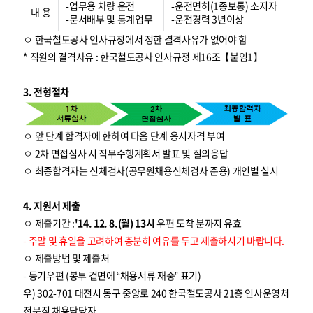
-업무용 차량 운전
-운전면허(1종보통) 소지자
내 용
-문서배부 및 통계업무
-운전경력 3년이상
ㅇ 한국철도공사 인사규정에서 정한 결격사유가 없어야 함
* 직원의 결격사유 : 한국철도공사 인사규정 제16조【붙임1】
3. 전형절차
ㅇ 앞 단계 합격자에 한하여 다음 단계 응시자격 부여
ㅇ 2차 면접심사 시 직무수행계획서 발표 및 질의응답
ㅇ 최종합격자는 신체검사(공무원채용신체검사 준용) 개인별 실시
4. 지원서 제출
ㅇ 제출기간 :
'14. 12. 8.(월) 13시
우편 도착 분까지 유효
- 주말 및 휴일을 고려하여 충분히 여유를 두고 제출하시기 바랍니다.
ㅇ 제출방법 및 제출처
- 등기우편 (봉투 겉면에 “채용서류 재중” 표기)
우) 302-701 대전시 동구 중앙로 240 한국철도공사 21층 인사운영처
전문직 채용담당자