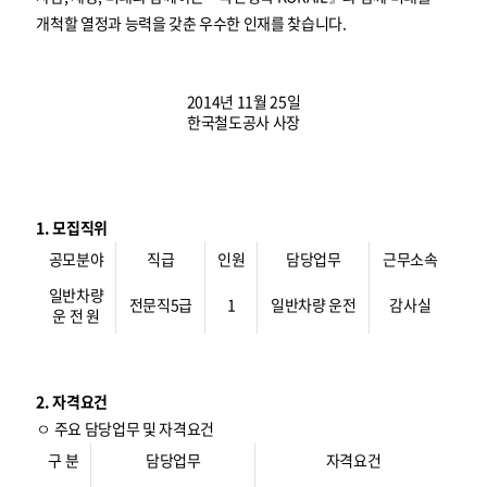
개척할 열정과 능력을 갖춘 우수한 인재를 찾습니다.
2014년 11월 25일
한국철도공사 사장
1. 모집직위
공모분야
직급
인원
담당업무
근무소속
일반차량
전문직5급
1
일반차량 운전
감사실
운 전 원
2. 자격요건
ㅇ 주요 담당업무 및 자격요건
구 분
담당업무
자격요건