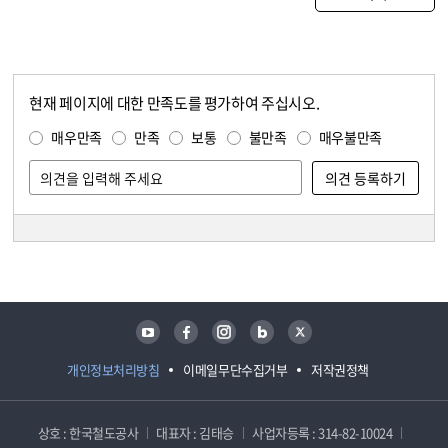
현재 페이지에 대한 만족도를 평가하여 주십시오.
콘텐츠 만족도 조사
만족도 조사
매우만족
만족
보통
불만족
매우불만족
담당자 정보
담당자 정보
유튜브
페이스북
인스타그램
블로그
트위터
개인정보처리방침
이메일무단수집거부
저작권정책
상호 : 한국철도공사
대표자 : 김태승
사업자등록 : 314-82-10024