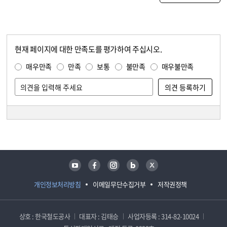
현재 페이지에 대한 만족도를 평가하여 주십시오.
콘텐츠 만족도 조사
만족도 조사
매우만족
만족
보통
불만족
매우불만족
담당자 정보
담당자 정보
유튜브
페이스북
인스타그램
블로그
트위터
개인정보처리방침
이메일무단수집거부
저작권정책
상호 : 한국철도공사
대표자 : 김태승
사업자등록 : 314-82-10024