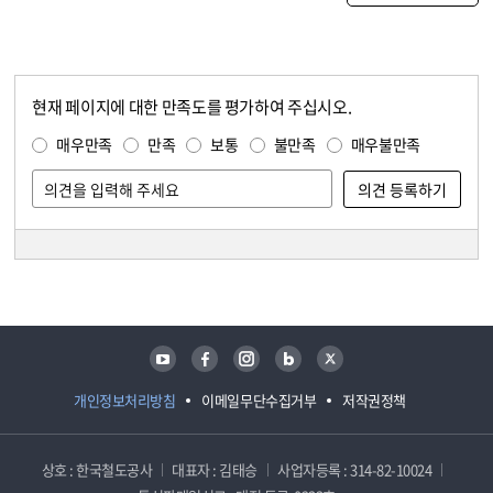
현재 페이지에 대한 만족도를 평가하여 주십시오.
콘텐츠 만족도 조사
만족도 조사
매우만족
만족
보통
불만족
매우불만족
담당자 정보
담당자 정보
유튜브
페이스북
인스타그램
블로그
트위터
개인정보처리방침
이메일무단수집거부
저작권정책
상호 : 한국철도공사
대표자 : 김태승
사업자등록 : 314-82-10024