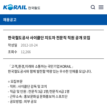
채용공고
한국철도공사 사이클단 지도자 전문직 직원 공개 모집
작성일
2012-10-24
조회수
12,266
코레일소개_경영공시_채용공고 상세보기 – 내용, 파일, 담당자 연락처로 구성
「고객,환경,미래와 소통하는 국민기업 KORAIL」
한국철도공사와 함께 발전할 역량 있는 우수한 인재를 모십니다.
○ 모집부문
- 직위 : 사이클단 감독 및 코치
- 직급 및 인원 : 전문직 3급 1명/전문직 4급 1명
- 근무소속 : 홍보문화실 문화홍보처 스포츠단
- 공모방법 : 외부 공모