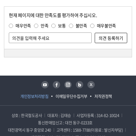
현재 페이지에 대한 만족도를 평가하여 주십시오.
콘텐츠 만족도 조사
만족도 조사
매우만족
만족
보통
불만족
매우불만족
담당자 정보
담당자 정보
유튜브
페이스북
인스타그램
블로그
트위터
개인정보처리방침
이메일무단수집거부
저작권정책
상호 : 한국철도공사
대표자 : 김태승
사업자등록 : 314-82-10024
통신판매업신고 : 대전 동구-0233호
대전광역시 동구 중앙로 240
고객센터 : 1588-7788(이용료 : 발신자부담)