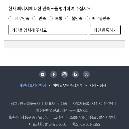
현재 페이지에 대한 만족도를 평가하여 주십시오.
콘텐츠 만족도 조사
만족도 조사
매우만족
만족
보통
불만족
매우불만족
담당자 정보
담당자 정보
유튜브
페이스북
인스타그램
블로그
트위터
개인정보처리방침
이메일무단수집거부
저작권정책
상호 : 한국철도공사
대표자 : 김태승
사업자등록 : 314-82-10024
통신판매업신고 : 대전 동구-0233호
대전광역시 동구 중앙로 240
고객센터 : 1588-7788(이용료 : 발신자부담)
대표전화 : 042-472-5000
팩스 : 02-361-8385