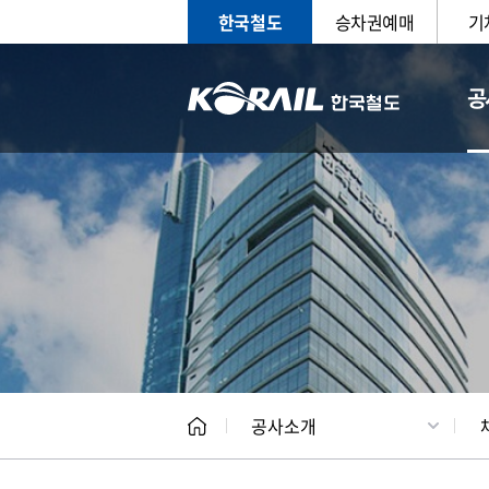
한국철도
승차권예매
기
공
CEO
일반현
공사소개