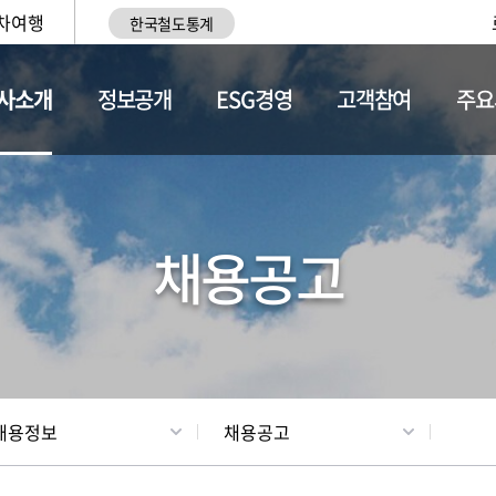
차여행
한국철도통계
사소개
정보공개
ESG경영
고객참여
주요
황
조직현황
채용정보
채용공고
채용정보
채용공고