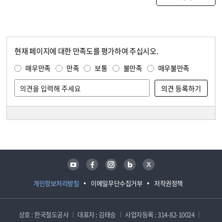
현재 페이지에 대한 만족도를 평가하여 주십시오.
콘텐츠 만족도 조사
만족도 조사
매우만족
만족
보통
불만족
매우불만족
담당자 정보
담당자 정보
유튜브
페이스북
인스타그램
블로그
트위터
개인정보처리방침
이메일무단수집거부
저작권정책
상호 : 한국철도공사
대표자 : 김태승
사업자등록 : 314-82-10024