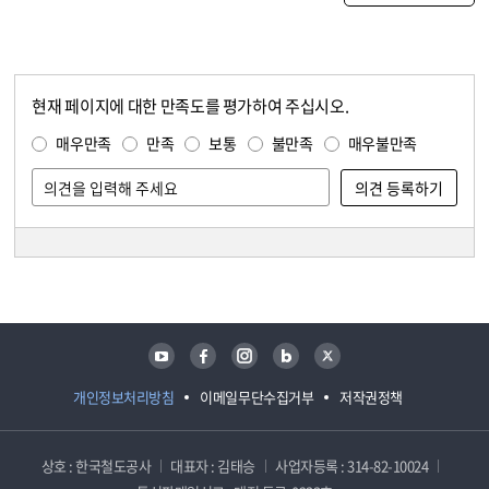
현재 페이지에 대한 만족도를 평가하여 주십시오.
콘텐츠 만족도 조사
만족도 조사
매우만족
만족
보통
불만족
매우불만족
담당자 정보
담당자 정보
유튜브
페이스북
인스타그램
블로그
트위터
개인정보처리방침
이메일무단수집거부
저작권정책
상호 : 한국철도공사
대표자 : 김태승
사업자등록 : 314-82-10024