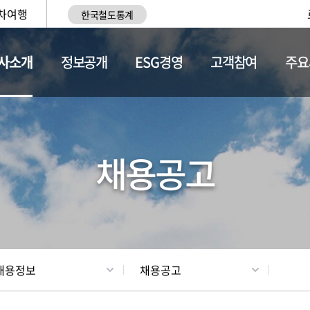
차여행
한국철도통계
사소개
정보공개
ESG경영
고객참여
주요
황
조직현황
채용정보
채용공고
채용정보
채용공고