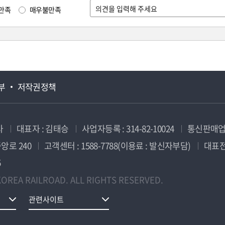
만족
매우불만족
부
저작권정책
사
대표자 : 김태승
사업자등록 : 314-82-10024
통신판매업신
앙로 240
고객센터 : 1588-7788(이용료 : 발신자부담)
대표전화
5
OREA RAILROAD. ALL RIGHTS RESERVED.
관련사이트