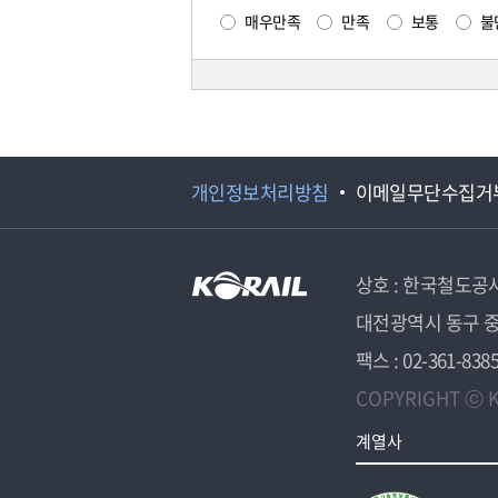
매우만족
만족
보통
불
개인정보처리방침
이메일무단수집거
상호 : 한국철도공
대전광역시 동구 중
팩스 : 02-361-838
COPYRIGHT ⓒ K
계열사