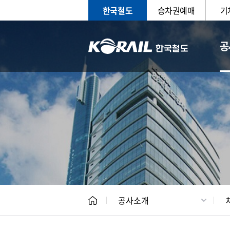
한국철도
승차권예매
기
공
CEO
일반현
공사소개