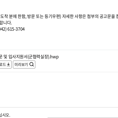
8:00까지 도착 분에 한함, 방문 또는 등기우편) 자세한 사항은 첨부의 공고
랍니다.
) 615-3704
문 및 입사지원서(군협력실장).hwp
로드
미리보기
십시오.