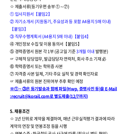
ㅇ 제출서류(등기우편 송부 ①～⑦)
① 입사지원서【붙임2】
② 자기소개서 (지원동기, 주요성과 등 포함 A4용지 5매 이내)
【붙임3】
③ 직무수행계획서 (A4용지 5매 이내)【붙임4】
④ 개인정보 수집 및 이용 동의서【붙임5】
⑤ 경력증명서 원본 각 1부 (공고일 기준
3개월 이내
발행분)
☞ 구체적 담당업무, 발급담당자 연락처, 회사 주소 기재 必
⑥ 학력증명서 또는 학위증 사본
⑦ 자격증 사본 일체, 기타 주요 실적 및 경력 확인자료
☞ 제출서류의 원본 진위여부 추후 확인 예정
※① ~ ③은 등기발송과 함께 파일(Hwp, 증명사진 등)을 E-Mail
:recruit@korail.com로 별도제출(12/7까지)
5. 채용조건
ㅇ 1년 단위로 계약을 체결하며, 매년 근무실적평가 결과에 따라
계약의 연장 및 연봉조정 등을 시행
ㅇ 연봉수준 : 한국철도공사 사규에 따름 (필요시 별도 협의)