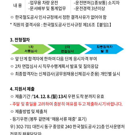
-업무용 차량 운전
-운전면허(1종보통) 소지자
내 용
-문서배부 및 통계업무
-운전경력 3년이상
ㅇ 한국철도공사 인사규정에서 정한 결격사유가 없어야 함
* 직원의 결격사유 : 한국철도공사 인사규정 제16조【붙임1】
3. 전형절차
ㅇ 앞 단계 합격자에 한하여 다음 단계 응시자격 부여
ㅇ 2차 면접심사 시 직무수행계획서 발표 및 질의응답
ㅇ 최종합격자는 신체검사(공무원채용신체검사 준용) 개인별 실시
4. 지원서 제출
ㅇ 제출기간 :
'14. 12. 8.(월) 13시
우편 도착 분까지 유효
- 주말 및 휴일을 고려하여 충분히 여유를 두고 제출하시기 바랍니다.
ㅇ 제출방법 및 제출처
- 등기우편 (봉투 겉면에 “채용서류 재중” 표기)
우) 302-701 대전시 동구 중앙로 240 한국철도공사 21층 인사운영처
전문직 채용담당자