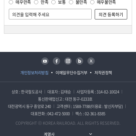
매우만족
만족
보통
불만족
매우불만족
담당자 정보
담당자 정보
유튜브
페이스북
인스타그램
블로그
트위터
개인정보처리방침
이메일무단수집거부
저작권정책
상호 : 한국철도공사
대표자 : 김태승
사업자등록 : 314-82-10024
통신판매업신고 : 대전 동구-0233호
대전광역시 동구 중앙로 240
고객센터 : 1588-7788(이용료 : 발신자부담)
대표전화 : 042-472-5000
팩스 : 02-361-8385
COPYRIGHT ⓒ KOREA RAILROAD. ALL RIGHTS RESERVED.
계열사