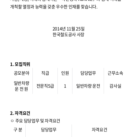
개척할 열정과 능력을 갖춘 우수한 인재를 찾습니다.
2014년 11월 25일
한국철도공사 사장
1. 모집직위
공모분야
직급
인원
담당업무
근무소속
일반차량
전문직5급
1
일반차량 운전
감사실
운 전 원
2. 자격요건
ㅇ 주요 담당업무 및 자격요건
구 분
담당업무
자격요건