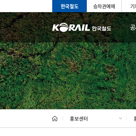
한국철도
승차권예매
기
공
홍보
문화사
홍보센터