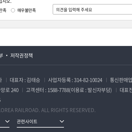
십시오.
만족
매우불만족
부
저작권정책
사
대표자 : 김태승
사업자등록 : 314-82-10024
통신판매업신
앙로 240
고객센터 : 1588-7788(이용료 : 발신자부담)
대표전화
5
OREA RAILROAD. ALL RIGHTS RESERVED.
관련사이트