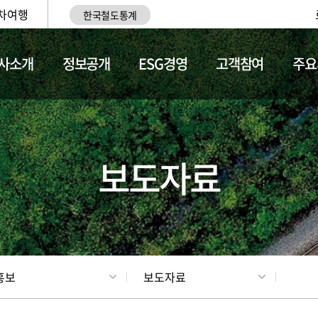
차여행
한국철도통계
사소개
정보공개
ESG경영
고객참여
주요
업
갤러리
기차소개
보도자료
홍보
보도자료