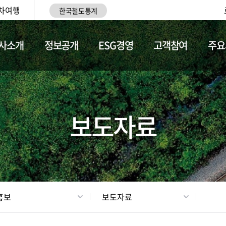
차여행
한국철도통계
사소개
정보공개
ESG경영
고객참여
주요
업
갤러리
기차소개
보도자료
홍보
보도자료