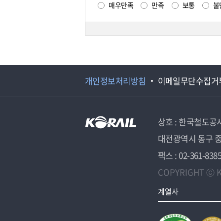
매우만족
만족
보통
불
개인정보처리방침
이메일무단수집거
상호 : 한국철도공
대전광역시 동구 중
팩스 : 02-361-838
COPYRIGHT ⓒ K
계열사