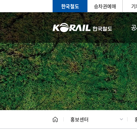
한국철도
승차권예매
기
공
홍보
문화사
홍보센터