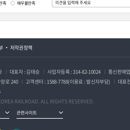
만족
매우불만족
부
저작권정책
사
대표자 : 김태승
사업자등록 : 314-82-10024
통신판매업신
앙로 240
고객센터 : 1588-7788(이용료 : 발신자부담)
대표전화
5
OREA RAILROAD. ALL RIGHTS RESERVED.
관련사이트